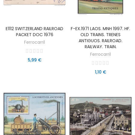
E1112 SWITZERLAND RAILROAD
F-EX.1971 LAOS. MNH 1997. HF.
AÑADIR AL CARRITO
AÑADIR AL CARRITO
PACKET DOC 1976
OLD TRAINS. TRENES
ANTIGUOS. RAILROAD.
Ferrocarril
RAILWAY. TRAIN.
Ferrocarril
5,99 €
1,10 €