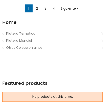
1
2
3
4
Siguiente »
Home
Filatelia Tematica
Filatelia Mundial
Otros Coleccionismos
Featured products
No products at this time.