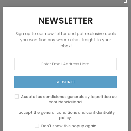
Home
NEWSLETTER
Filatelia Tematica
Filatelia Mundial
Sign up to our newsletter and get exclusive deals
you won find any where else straight to your
Otros Coleccionismos
inbox!
20350
24838
560
6184
SUBSCRIBE
13831
22220
Acepto las condiciones generales y la política de
confidencialidad.
573
14350
I accept the general conditions and confidentiality
policy.
6319
Don't show this popup again
168