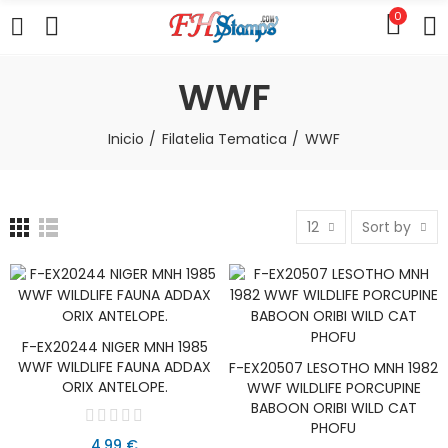
0
WWF
Inicio
Filatelia Tematica
WWF
12
Sort by
F-EX20244 NIGER MNH 1985
AÑADIR AL CARRITO
WWF WILDLIFE FAUNA ADDAX
F-EX20507 LESOTHO MNH 1982
AÑADIR AL CARRITO
ORIX ANTELOPE.
WWF WILDLIFE PORCUPINE
BABOON ORIBI WILD CAT
PHOFU
4,99 €