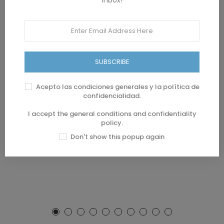
inbox!
F-EX16832 CAMBODIA
F-EX17683 MADAGASCAR
CAMBOGDE MNH 1995 IMPERF
MNH 1999 SPECIAL FORMAT
SUBSCRIBE
BLOCK 4. BUTTERFLIES
LIONS CLUB BUTTERFLIES
MARIPOSAS
FAUNA.
29,99 €
2,99 €
Acepto las condiciones generales y la política de
confidencialidad.
I accept the general conditions and confidentiality
policy.
Don't show this popup again