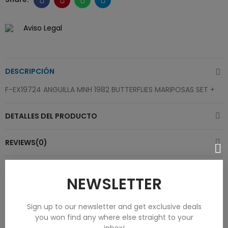
Aviso Legal
DESCRIPCIÓN
F-EX19724 ANGUILLA MNH 1982 BUTTERFLIES MARIPOSAS SET +
DETALLES DEL PRODUCTO
REVIEWS(0)
NEWSLETTER
Product Same Category
Sign up to our newsletter and get exclusive deals
you won find any where else straight to your