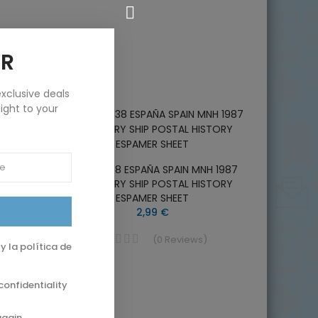
ER
xclusive deals
ight to your
EXFINA
F-EX46038 ESPAÑA SPAIN MNH 1987
MBUS
DISCOVERY SHIP POSTAL HISTORY
ESPAMER SHEET
2,99 €
(
0
Reviews
)
y la política de
confidentiality
again