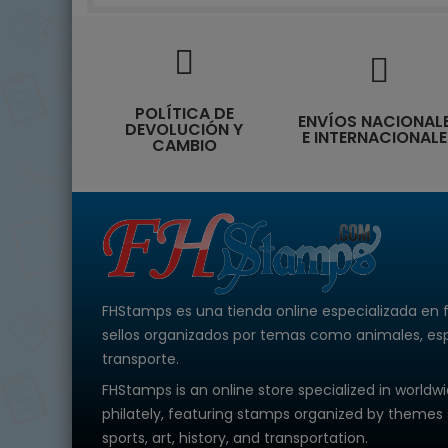
POLÍTICA DE
ENVÍOS NACIONAL
DEVOLUCIÓN Y
E INTERNACIONALE
CAMBIO
FHStamps es una tienda online especializada en f
sellos organizados por temas como animales, espac
transporte.
FHStamps is an online store specialized in worldw
philately, featuring stamps organized by themes 
sports, art, history, and transportation.