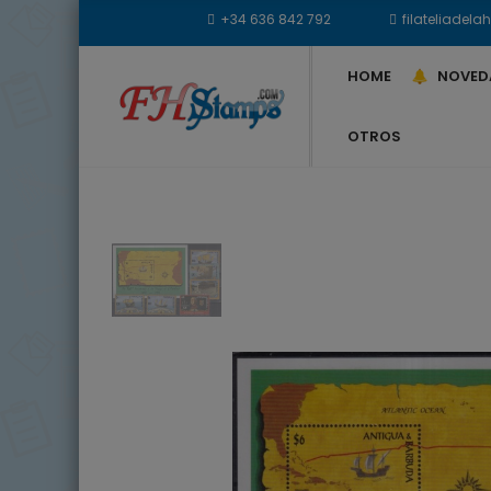
+34 636 842 792
filateliade
HOME
NOVED
OTROS