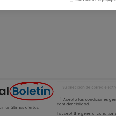
al
Boletín
Acepto las condiciones gene
confidencialidad.
ir las últimas ofertas,
I accept the general conditions