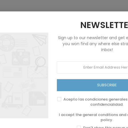
NEWSLETT
Product Same Category
Sign up to our newsletter and get e
you won find any where else stra
inbox!
4076 ESPAÑA SPAIN MNH 1992
F-EX46088 CHILE MNH 1989 
 DISCOVERY SHIP COLUMBUS
OLD SHIP DISCOVERY COLU
SPECIAL SHEET.
COLON
SUBSCRIBE
2,99 €
8,99 €
(
0
Reviews
)
(
0
Reviews
)
Acepto las condiciones generales 
confidencialidad.
I accept the general conditions and 
policy.
Don't show this popup 