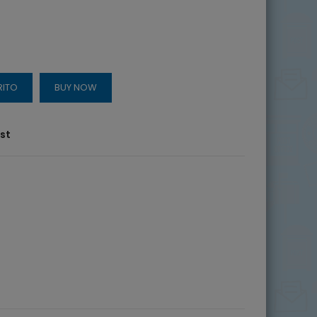
RITO
BUY NOW
ist