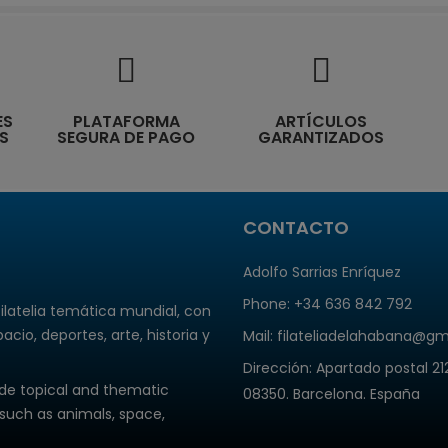
ES
PLATAFORMA
ARTÍCULOS
S
SEGURA DE PAGO
GARANTIZADOS
CONTACTO
Adolfo Sarrias Enríquez
Phone: +34 636 842 792
ilatelia temática mundial, con
io, deportes, arte, historia y
Mail: filateliadelahabana@g
Dirección
: Apartado postal 21
ide topical and thematic
08350. Barcelona. España
such as animals, space,