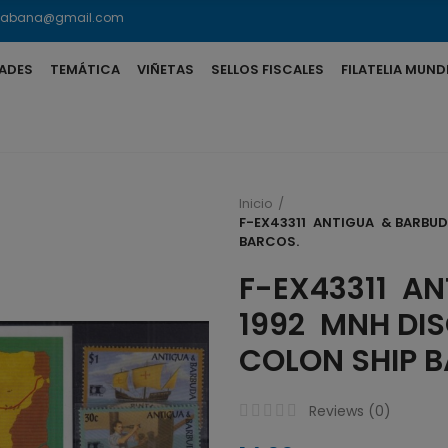
lahabana@gmail.com
ADES
TEMÁTICA
VIÑETAS
SELLOS FISCALES
FILATELIA MUND
Inicio
F-EX43311 ANTIGUA & BARBU
BARCOS.
F-EX43311 A
1992 MNH DI
COLON SHIP 
Reviews (
0
)