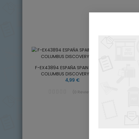
F-EX43894 ESPAÑA SPAIN MNH 1992
COLUMBUS DISCOVERY SHEET.
F-EX4
4,99 €
FDC
(
0
Reviews
)