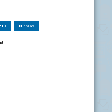
RITO
BUY NOW
ist