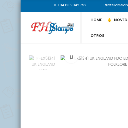
+34 636 842 792
filateliade
HOME
NOVED
OTROS
Click to enlarge