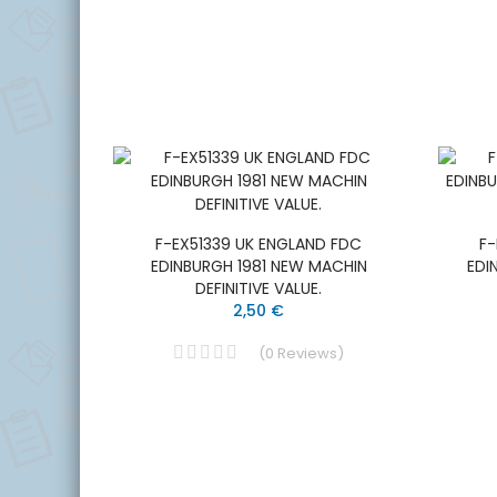
F-EX51339 UK ENGLAND FDC
F-
EDINBURGH 1981 NEW MACHIN
EDI
DEFINITIVE VALUE.
2,50 €
(
0
Reviews
)