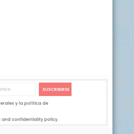
F-EX
EDIN
MAC
SUSCRIBIRSE
rales y la política de
 and confidentiality policy.