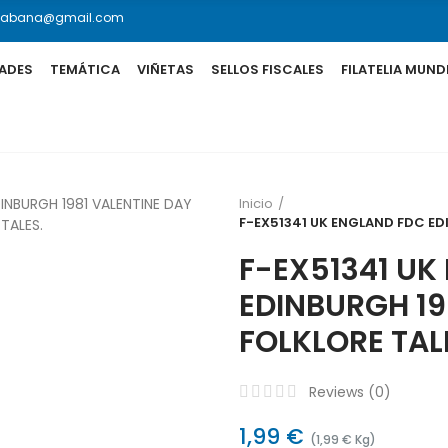
lahabana@gmail.com
ADES
TEMÁTICA
VIÑETAS
SELLOS FISCALES
FILATELIA MUND
Inicio
F-EX51341 UK ENGLAND FDC ED
F-EX51341 UK
EDINBURGH 19
FOLKLORE TAL
Reviews (
0
)
1,99 €
(1,99 € Kg)