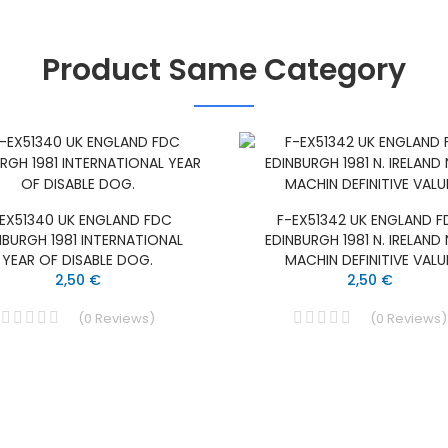
Product Same Category
EX51340 UK ENGLAND FDC
F-EX51342 UK ENGLAND 
NBURGH 1981 INTERNATIONAL
EDINBURGH 1981 N. IRELAND
YEAR OF DISABLE DOG.
MACHIN DEFINITIVE VALU
2,50 €
2,50 €
(
0
Reviews
)
(
0
Reviews
)